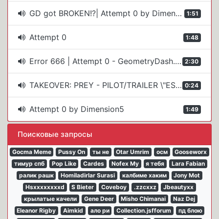
GD got BROKEN!?| Attempt 0 by Dimension5
1:51
Attempt 0
1:48
Error 666 | Attempt 0 - GeometryDash.exe | Rip Geometry Dash [2.11]
2:30
TAKEOVER: PREY - PILOT/TRAILER \"ESCAPING THE FOREST: ATTEMPT 0\"
0:24
Attempt 0 by Dimension5
1:49
Поисковые запросы
Gocma Meme
Pussy On
ты не
Otar Umrim
осм
Gooseworx
тимур спб
Pop Like
Cardes
Nofex My
я тебя
Lara Fabian
ралик рашк
Homiladirlar Surasi
калбиме хаким
Jony Mot
Hsxxxxxxxxd
S Bieter
Coveboy
.zzcxxz
Jbeautyxx
крылатые качели
Gene Deer
Misho Chimanai
Naz Dej
Eleanor Rigby
Aimkid
ало ри
Collection.jsfforum
пд блою