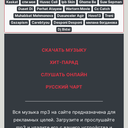
Kaskat
спи моя
Huvec Cell
Ipb Skin
Ghome Be
Suw Sepman
Duset Di
Perhat Atayew
Wartorn Movie
Cc Catch
Muhabbat Mehmonova
Dusunceler Agir
Hovo13
Treni
Gazapism
Carebtyou
Desponi Desponi
милана богданова
Dj Bidai
СКАЧАТЬ МУЗЫКУ
ХИТ-ПАРАД
СЛУШАТЬ ОНЛАЙН
РУССКИЙ ЧАРТ
Вся музыка mp3 на сайте предназначена для
рекламных целей. Загрузите и прослушайте
mp3 и удалите его с вашего устройства и