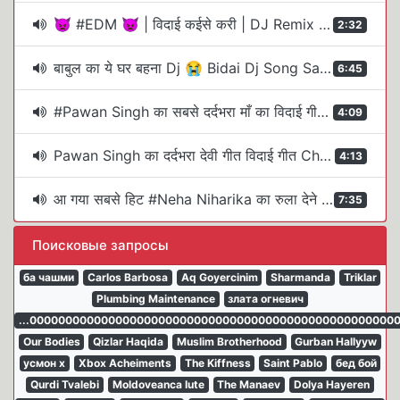
👿 #EDM 👿 | विदाई कईसे करी | DJ Remix | #Pawan Singh | Vidai Kaise Kari | Devi Visharjan Dj Song 2025
2:32
बाबुल का ये घर बहना Dj 😭 Bidai Dj Song Sadi Vidai Dj Song 🥰 Babul Ka Ye Ghar Bahna Dj Rs Vaishali
6:45
#Pawan Singh का सबसे दर्दभरा माँ का विदाई गीत - Ankhiya Ke Lor - Bhojpuri Devi Bidai Geet Song 2022
4:09
Pawan Singh का दर्दभरा देवी गीत विदाई गीत Chhodi Ke Jani Jaihe Bhojpuri Sad Devi Geet2026
4:13
आ गया सबसे हिट #Neha Niharika का रुला देने वाला विदाई गीत #Ek Vivah Esa Bhi #Bhojpuri Shadi Song New
7:35
Поисковые запросы
ба чашми
Carlos Barbosa
Aq Goyercinim
Sharmanda
Triklar
Plumbing Maintenance
злата огневич
...000000000000000000000000000000000000000000000000000
Our Bodies
Qizlar Haqida
Muslim Brotherhood
Gurban Hallyyw
усмон х
Xbox Acheiments
The Kiffness
Saint Pablo
бед бой
Qurdi Tvalebi
Moldoveanca Iute
The Manaev
Dolya Hayeren