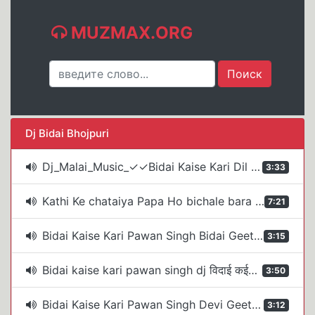
MUZMAX.ORG
Dj Bidai Bhojpuri
Dj_Malai_Music_✓✓Bidai Kaise Kari Dil Me Baru //Mix Navratri Dj Bhojpuri song// Pawan Singh 2022
3:33
Kathi Ke chataiya Papa Ho bichale bara Dj Remix Song -Bhojpuri Bidai geet Rajeevjk Official
7:21
Bidai Kaise Kari Pawan Singh Bidai Geet Dj Full Bass Comptition Mix Dj Abhishek Music S M A
3:15
Bidai kaise kari pawan singh dj विदाई कईसे करी Navratri Song रूला देने वाला सांग DjArjunProduction
3:50
Bidai Kaise Kari Pawan Singh Devi Geet Dj Vibrate Special Mix Dvj GuLshaN GsN | JBL Vibration Club
3:12