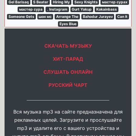
Gel Barisaq
S Beater
Hiring My
Sexy Knights
мастер сурах
мастер сура
. Instagram
Gurt Yakup
Kokainbass
Someone Gets
шон мс
Arrange The
Bahodur Jurayev
Can It
Eyes Blue
СКАЧАТЬ МУЗЫКУ
ХИТ-ПАРАД
СЛУШАТЬ ОНЛАЙН
РУССКИЙ ЧАРТ
Вся музыка mp3 на сайте предназначена для
рекламных целей. Загрузите и прослушайте
mp3 и удалите его с вашего устройства и