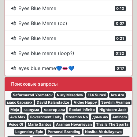
Eyes Blue Meme
0:13
Eyes Blue Meme (oc)
0:07
Eyes Blue Meme
0:21
Eyes blue meme (loop?)
0:32
eyes blue meme💙👄💙
0:17
Поисковые запросы
Safarmurod Yormatov
Nury Meredow
114 Surasi
Ara Ara
макс барских
David Kalandadze
Video Happy
Sevdim Ayaman
Meju
гандума
мастер али
Rocket Infinite
Nightcore Jack
Ava Max
Government Lady
Steamos No
дома ню
Aminem
Voice Of
Mario Santos
Araman Hovanisyan
This Is The Sparta
Legendary Epic
Personal Branding
Nasiba Abdullayewa