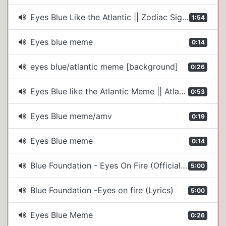
Eyes Blue Like the Atlantic || Zodiac Signs || Gacha Club
1:54
Eyes blue meme
0:14
eyes blue/atlantic meme [background]
0:26
Eyes Blue like the Atlantic Meme || Atlantic Meme || Gacha Club ( Live2D )
0:53
Eyes Blue meme/amv
0:19
Eyes Blue meme
0:14
Blue Foundation - Eyes On Fire (Official Music Video)
5:00
Blue Foundation -Eyes on fire (Lyrics)
5:00
Eyes Blue Meme
0:26