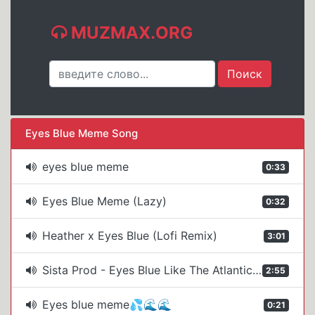
MUZMAX.ORG
Eyes Blue Meme Song
eyes blue meme
0:33
Eyes Blue Meme (Lazy)
0:32
Heather x Eyes Blue (Lofi Remix)
3:01
Sista Prod - Eyes Blue Like The Atlantic (Lyrics) ft. Subvrbs
2:55
Eyes blue meme💦🌊🌊
0:21