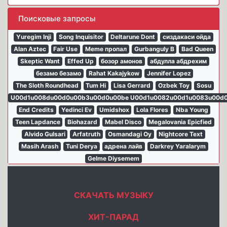
Поисковые запросы
Yuregim Inji
Song Inquisitor
Deltarune Dont
сиздакаси ойда
Alan Aztec
Fair Use
Meme пропал
Gurbanguly B
Bad Queen
Skeptic Want
Effed Up
бозор амонов
абдулла абдрехим
безамо безамо
Rahat Kakajykow
Jennifer Lopez
The Sloth Roundhead
Tum Hi
Lisa Gerrard
Ozbek Toy
Sosu
U00d1u008du00d0u00b3u00d0u00be U00d1u0082u00d1u0083u00d
End Credits
Yedinci Ev
Umidshox
Lola Flores
Nba Young
Teen Lapdance
Biohazard
Mabel Disco
Megalovania Epicfied
Alvido Gulsari
Arfatruth
Osmandagi Oy
Nightcore Text
Masih Arash
Tuni Derya
адрена лайв
Darkrey Yaralarym
Gelme Diysemem
СКАЧАТЬ МУЗЫКУ
ХИТ-ПАРАД