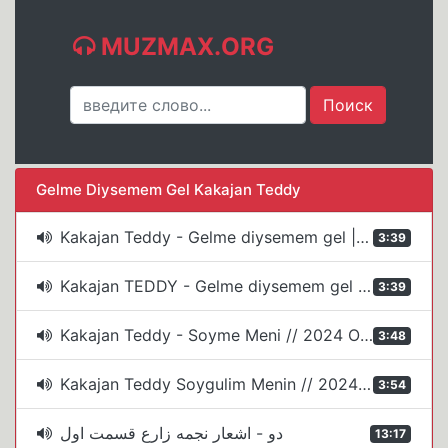
MUZMAX.ORG
Gelme Diysemem Gel Kakajan Teddy
Kakajan Teddy - Gelme diysemem gel || 2024 Official Video (turkmen klip)
3:39
Kakajan TEDDY - Gelme diysemem gel (official clip)
3:39
Kakajan Teddy - Soyme Meni // 2024 Official Video
3:48
Kakajan Teddy Soygulim Menin // 2024 Official Video (turkmen klip)
3:54
دو - اشعار نجمه زارع قسمت اول
13:17