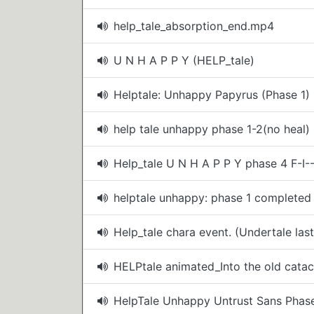
help_tale_absorption_end.mp4
U N H A P P Y (HELP_tale)
Helptale: Unhappy Papyrus (Phase 1)
help tale unhappy phase 1-2(no heal)
Help_tale U N H A P P Y phase 4 F-I
helptale unhappy: phase 1 completed
Help_tale chara event. (Undertale last
HELPtale animated_Into the old cata
HelpTale Unhappy Untrust Sans Phase