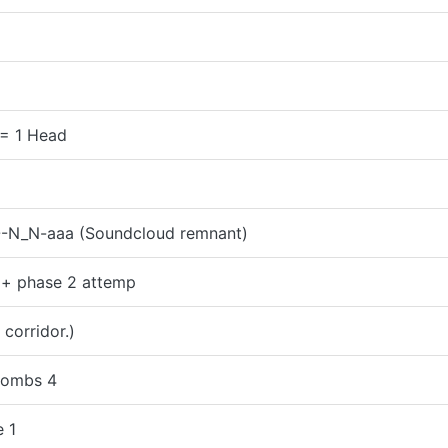
 = 1 Head
---N_N-aaa (Soundcloud remnant)
 + phase 2 attemp
 corridor.)
combs 4
 1