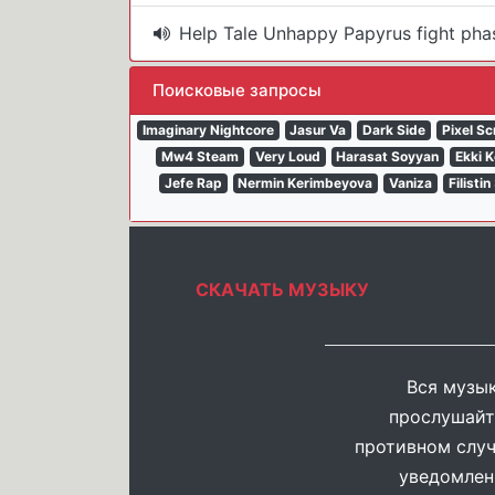
Help Tale Unhappy Papyrus fight pha
Поисковые запросы
Imaginary Nightcore
Jasur Va
Dark Side
Pixel S
Mw4 Steam
Very Loud
Harasat Soyyan
Ekki 
Jefe Rap
Nermin Kerimbeyova
Vaniza
Filistin
СКАЧАТЬ МУЗЫКУ
Вся музык
прослушайт
противном случ
уведомлен