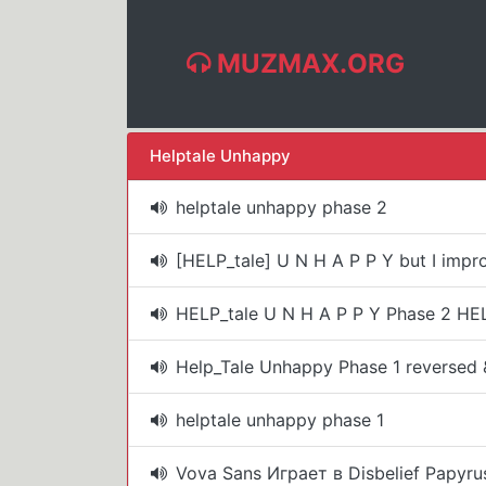
MUZMAX.ORG
Helptale Unhappy
helptale unhappy phase 2
[HELP_tale] U N H A P P Y but I impro
HELP_tale U N H A P P Y Phase 2 HEL
Help_Tale Unhappy Phase 1 reversed
helptale unhappy phase 1
Vova Sans Играет в Disbelief Papyru