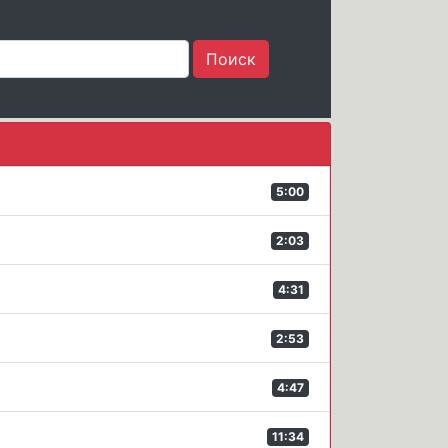
5:00
2:03
4:31
2:53
4:47
11:34