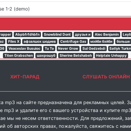
se 1-2 (demo)
crapper
Abpbfrfdhbfn
Snowblind Dont
друзья и
Alec Benjamin
Leyl
Koz
Files X
афзалшох шодиев
Centrifuge Gas
мэйби бэйби
больше 
 36
Veaceslav Busuioc
Tu To
Never Grow
Sul Gedzebdi
Satlyk Turk
Titen Grabschen
шахрошуб
Sherine Betshabeh
Helptale Unhappy
ХИТ-ПАРАД
СЛУШАТЬ ОНЛАЙН
а mp3 на сайте предназначена для рекламных целей. З
е mp3 и удалите его с вашего устройства и купите mp3
ае мы не несем ответственности. Для предложений, за
ий об авторских правах, пожалуйста, свяжитесь с нами