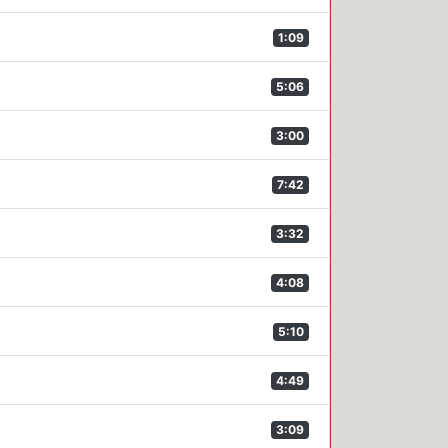
1:09
5:06
3:00
7:42
3:32
4:08
5:10
4:49
3:09