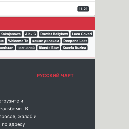
11:21
i Kakajanowa
Alex G
Dowlet Ballykow
Luca Coveri
не
Welcome To
кошки дилакам
Deepend Last
menistan
чал чалей
Blonde Bbw
Ksenia Buzina
РУССКИЙ ЧАРТ
агрузите и
-альбомы. В
просов, жалоб и
 по адресу