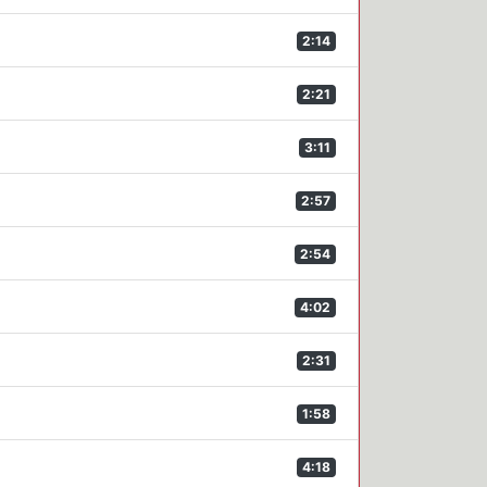
2:14
2:21
3:11
2:57
2:54
4:02
2:31
1:58
4:18