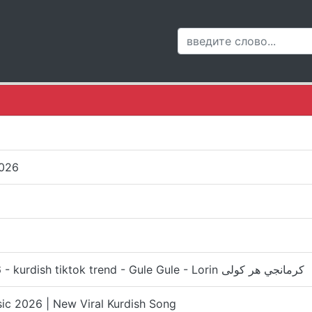
2026
Kurmanci Here Gule (Gule Gule | 2026 - kurdish tiktok trend - Gule Gule - Lorin كرمانجي هر كولى
ic 2026 | New Viral Kurdish Song