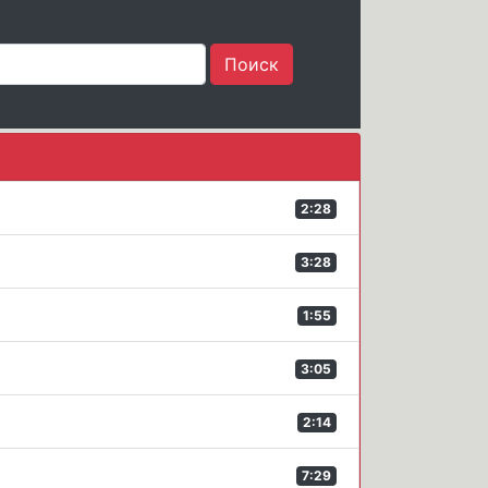
2:28
3:28
1:55
3:05
2:14
7:29