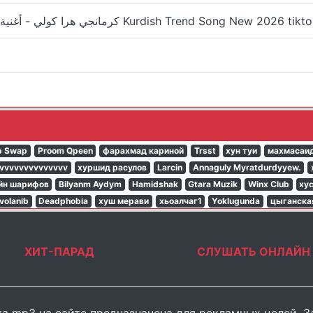
kurmanci here gule - كرمانجي هرا كولي - أغنية كردية تيكتوك تراند Kurdish Trend Song New 2026 tik
p Swap
Proom Qpeen
фарахмад кариной
Trsst
хун туи
махмасаид
vvvvvvvvvvvvvv
хуршид расулов
Larcin
Annaguly Myratdurdyyew.
йн шарифов
Bilyanm Aydym
Hamidshak
Gtara Muzik
Winx Club
ху
volanib
Deadphobia
хуш мерави
хьоалчаг1
Yoklugunda
цыганска
ХИТ-ПАРАД
СЛУШАТЬ ОНЛАЙН