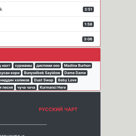
tok
3:51
1:58
3:06
 нахт
хурмамы
диспоми ооо
Madina Burhon
хусан кори
Bunyodbek Sayidow
Dame Dame
сниддин холиков
Dust Swap
Baby Love
я песня
чуча чача
Kurmanci Here
РУССКИЙ ЧАРТ