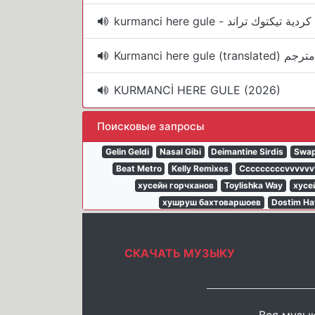
Kurmanci here gule (translated) مترجم
KURMANCİ HERE GULE (2026)
Поисковые запросы
Gelin Geldi
Nasal Gibi
Deimantine Sirdis
Swa
Beat Metro
Kelly Remixes
Cccccccccvvvvvv
хусейн горчханов
Toylishka Way
хусе
хушруш бахтоваршоев
Dostim Ha
СКАЧАТЬ МУЗЫКУ