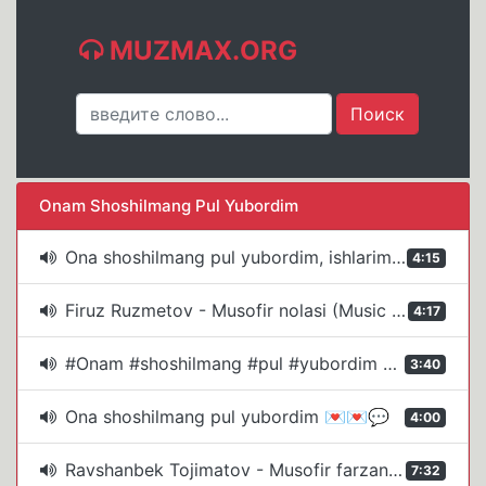
MUZMAX.ORG
Onam Shoshilmang Pul Yubordim
Ona shoshilmang pul yubordim, ishlarim juda zo'r uy oldim Onasini sog'inganlar uchun 480 X 480
4:15
Firuz Ruzmetov - Musofir nolasi (Music version)
4:17
#Onam #shoshilmang #pul #yubordim # Mashhurbek Yuldoshov
3:40
Ona shoshilmang pul yubordim 💌💌💬
4:00
Ravshanbek Tojimatov - Musofir farzand nolasi (Official Music Video)
7:32