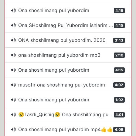
Ona shoshilmang pul yubordim
4:15
Ona SHoshilmag Pul Yubordim ishlarim Juda Zor Uy Oldim Onasini Soginganlar Ichun
4:15
ONA shoshilmang pul yubordim. 2020
3:43
ona shoshilmang pul yubordim mp3
2:10
Ona shoshilmang pul yubordim
4:15
musofir ona shoshmang pul yubordim
4:02
Ona shoshilmang pul yubordim
1:02
😢Tasrli_Qushiq😢 Ona shoshilmang pul yubordim
4:01
Ona shoshilmang pul yubardim mp4👍👍
4:09