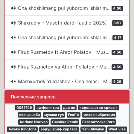
Ona shoshilmang pul yubordim ishlarim zor uy oldim.
4:06
Shaxrudiy - Musofir dardi (audio 2025)
3:57
Ona shoshilmang pul yubordim ishlarim juda zoʻr uy oldim.
4:17
Firuz Ruzmetov ft Ahror Polatov - Musofir Orzusi
4:50
Firuz Ruzmetov va Ahror Po'latov - Musofir orzusi | Фируз ва Ахрор - Мусофир орзуси (AUDIO)
4:59
Mashxurbek Yuldashev - Ona nolasi | Машхурбек Юлдашев - Она ноласи (music version)
4:29
Поисковые запросы
0061749
зулфони тра
дар ин
королевство кривых
поени шаби
музика гул
Fnaf 4
мохсен иброхимз
Adriano Narivan
Galubka Remix
Bellabazooka Porn
Awake Ringtone
абдушариф курязов
Yeh Dilwalon
What Else