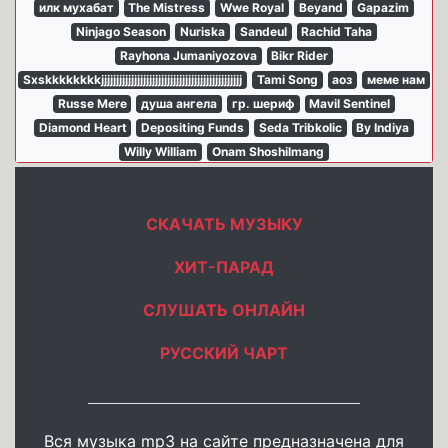
илк мухабат
The Mistress
Wwe Royal
Beyand
Gapazim
Ninjago Season
Nuriska
Sandeul
Rachid Taha
Rayhona Jumaniyozova
Bikr Rider
Sxskkkkkkkkjjjjjjjjjjjjjjjjjjjjjjjjjjjjjjjjjjjjjjjjjjjjjjj
Tami Song
аоз
меме нам
Russe Mere
душа ангела
гр. шериф
Mavil Sentinel
Diamond Heart
Depositing Funds
Seda Tribkolic
By Indiya
Willy William
Onam Shoshilmang
СКАЧАТЬ МУЗЫКУ
ХИТ-ПАРАД
СЛУШАТЬ ОНЛАЙН
РУССКИЙ ЧАРТ
Вся музыка mp3 на сайте предназначена для