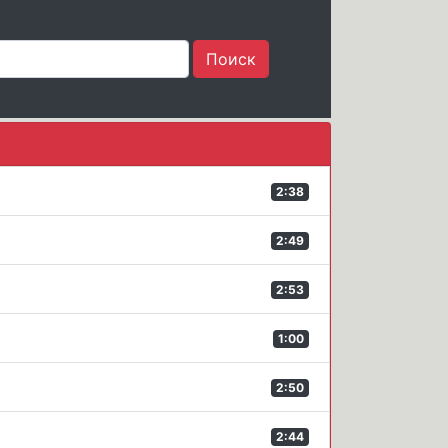
2:38
2:49
2:53
1:00
2:50
2:44