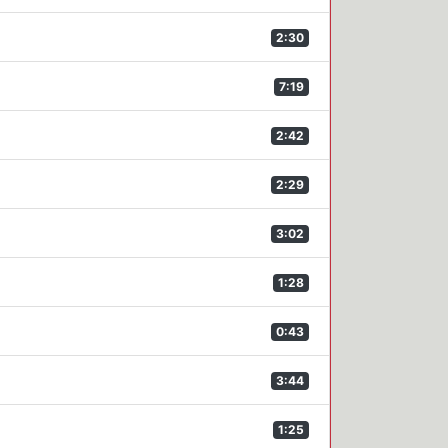
2:30
7:19
2:42
2:29
3:02
1:28
0:43
3:44
1:25