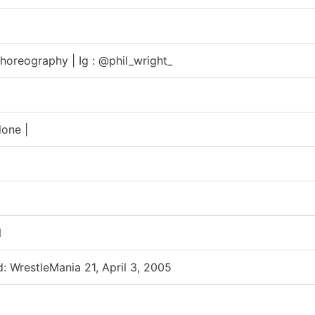
Choreography | Ig : @phil_wright_
one |
N
: WrestleMania 21, April 3, 2005