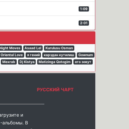
1:09
2:01
Night Moves
Asaad Lel
Kurulusu Osman
Oriental Love
я гений
карздан кутилиш
Gownum
Mexrab
Dj Kistya
Matizinga Qotogim
его зовут
РУССКИЙ ЧАРТ
агрузите и
-альбомы. В