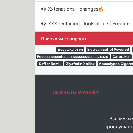
Xxtenations - changes🔥
XXX tentacion | look at me | Freefir
Поисковые запросы
девушка стоп
Instreamset.pl Powered
Feeeeeeeeeedesssssssssssssssszxazs
Caretaker
Soffer Remix
Ziyafedin Xelilov
Apocalypse Cigare
СКАЧАТЬ МУЗЫКУ
Вся музык
прослушайт