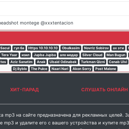
e headshot montege @xxxtentacion
Sacul
гул ба
Https 10.10.10.10
Obulkasim
Novriz Sobirov
ах эти
Tera Yaar
изил
Jupba Jupba
ало модар
Silver Cloud
Man Bugun
ttes
Aziz Sanatim
Anak
Ubaid Odinabek
Turkman Qizni
Cenab Ulvi
Dj Byblo
The Pulce
Naari Nari
Akon Sorry
Post Malone
ХИТ-ПАРАД
СЛУШАТЬ ОНЛАЙН
а mp3 на сайте предназначена для рекламных целей. З
е mp3 и удалите его с вашего устройства и купите mp3