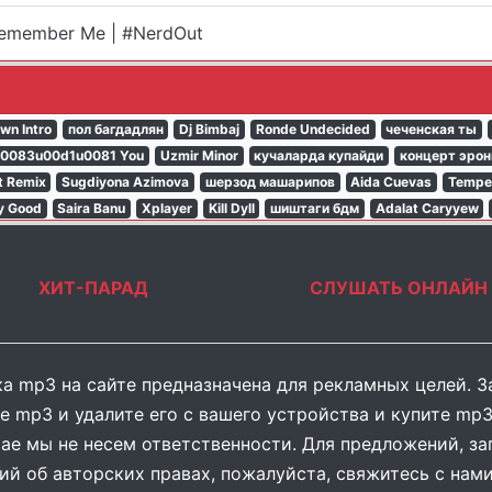
Remember Me | #NerdOut
wn Intro
пол багдадлян
Dj Bimbaj
Ronde Undecided
чеченская ты
0083u00d1u0081 You
Uzmir Minor
кучаларда купайди
концерт эрон
t Remix
Sugdiyona Azimova
шерзод машарипов
Aida Cuevas
Temper
y Good
Saira Banu
Xplayer
Kill Dyll
шиштаги бдм
Adalat Caryyew
ХИТ-ПАРАД
СЛУШАТЬ ОНЛАЙН
а mp3 на сайте предназначена для рекламных целей. З
е mp3 и удалите его с вашего устройства и купите mp3
ае мы не несем ответственности. Для предложений, за
ий об авторских правах, пожалуйста, свяжитесь с нами