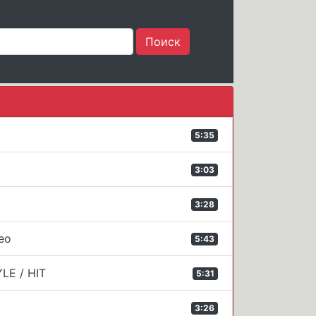
5:35
3:03
3:28
eo
5:43
YLE / HIT
5:31
3:26