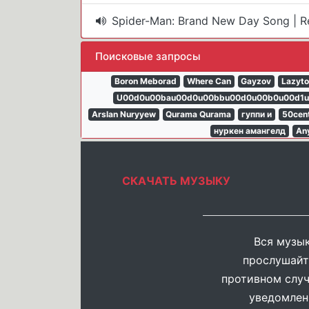
Spider-Man: Brand New Day Song | 
Поисковые запросы
Boron Meborad
Where Can
Gayzov
Lazyto
U00d0u00bau00d0u00bbu00d0u00b0u00d1u
Arslan Nuryyew
Qurama Qurama
гуппи и
50cen
нуркен амангелд
An
СКАЧАТЬ МУЗЫКУ
Вся музык
прослушайт
противном случ
уведомлен