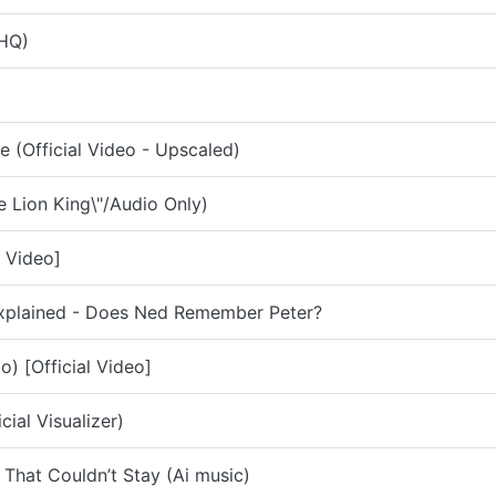
HQ)
 (Official Video - Upscaled)
 Lion King\"/Audio Only)
 Video]
xplained - Does Ned Remember Peter?
) [Official Video]
ial Visualizer)
hat Couldn’t Stay (Ai music)