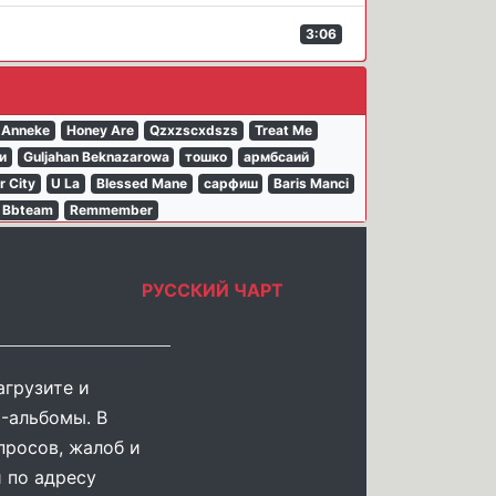
3:06
Anneke
Honey Are
Qzxzscxdszs
Treat Me
и
Guljahan Beknazarowa
тошко
армбсаий
 City
U La
Blessed Mane
сарфиш
Baris Manci
Bbteam
Remmember
РУССКИЙ ЧАРТ
агрузите и
-альбомы. В
просов, жалоб и
 по адресу