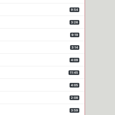
9:54
3:26
9:19
3:14
4:09
11:45
4:05
2:08
3:59