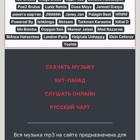
Poe2 Brutus
Luniz Remix
Dusa Moya
Jannati Dunya
рената мартин
Jhhhhhh
Janey Jan
Palagin Beat
Hfhfhf
Powered By
Ishkimga
Bbteam
Turkmen Karaome
Initial D
Mo Bomba
Duygun Sen
Mansur Jalaal
Mad Nazarow
Bl4nca Hatecrime
London Paris
Helptale Unhappy
Elcin Ceferov
Yoshtk
СКАЧАТЬ МУЗЫКУ
ХИТ-ПАРАД
СЛУШАТЬ ОНЛАЙН
РУССКИЙ ЧАРТ
Вся музыка mp3 на сайте предназначена для