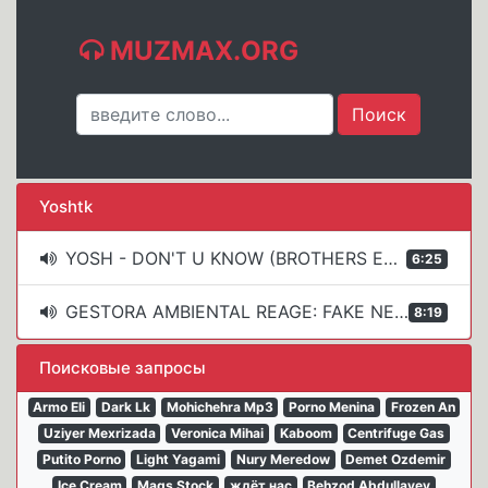
MUZMAX.ORG
Yoshtk
YOSH - DON'T U KNOW (BROTHERS EXTENDED REMIX) ITALODANCE 2002
6:25
GESTORA AMBIENTAL REAGE: FAKE NEWS SOBRE MEIO AMBIENTE PARTE 1 | Marcela Miranda
8:19
Поисковые запросы
Armo Eli
Dark Lk
Mohichehra Mp3
Porno Menina
Frozen An
Uziyer Mexrizada
Veronica Mihai
Kaboom
Centrifuge Gas
Putito Porno
Light Yagami
Nury Meredow
Demet Ozdemir
Ice Cream
Mags Stock
ждёт нас
Behzod Abdullayev