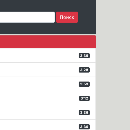
3:36
3:28
2:59
3:12
3:36
3:36