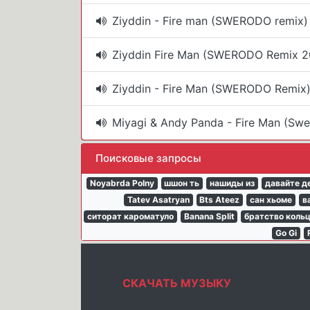
Ziyddin - Fire man (SWERODO remix)
Ziyddin Fire Man (SWERODO Remix 
Ziyddin - Fire Man (SWERODO Remix
Miyagi & Andy Panda - Fire Man (Sw
Поисковые запросы
Noyabrda Polny
шшон ть
нашиды из
давайте д
Tatev Asatryan
Bts Ateez
сан хьоме
в
ситорат кароматуло
Banana Split
братство коль
Go Gi
СКАЧАТЬ МУЗЫКУ