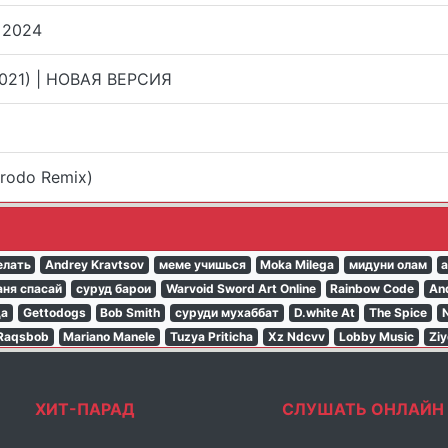
 2024
2021) | НОВАЯ ВЕРСИЯ
)
erodo Remix)
елать
Andrey Kravtsov
меме учишься
Moka Milega
мидуни олам
а
аня спасай
суруд барои
Warvoid Sword Art Online
Rainbow Code
An
ца
Gettodogs
Bob Smith
суруди мухаббат
D.white At
The Spice
N
Raqsbob
Mariano Manele
Tuzya Priticha
Xz Ndcvv
Lobby Music
Ziy
ХИТ-ПАРАД
СЛУШАТЬ ОНЛАЙН