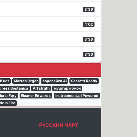
3:36
4:02
3:36
3:36
й ноз
Marten Hrger
воровайки Ai
Secrets Ready
dreea Bostanica
Arfatruth
муштари омон
uria Fury
Eleanor Edwards
Instreamset.pl Powered
ddin Fire
РУССКИЙ ЧАРТ